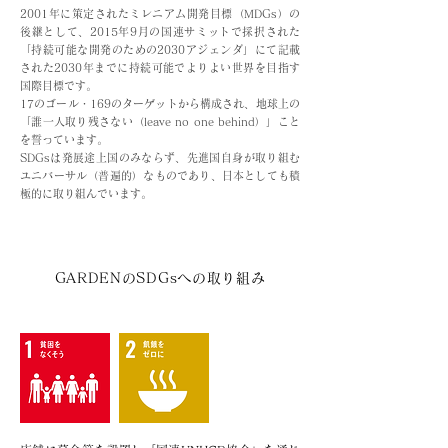
2001年に策定されたミレニアム開発目標（MDGs）の
後継として、2015年9月の国連サミットで採択された
「持続可能な開発のための2030アジェンダ」にて記載
された2030年までに持続可能でよりよい世界を目指す
国際目標です。
17のゴール・169のターゲットから構成され、地球上の
「誰一人取り残さない（leave no one behind）」こと
を誓っています。
SDGsは発展途上国のみならず、先進国自身が取り組む
ユニバーサル（普遍的）なものであり、日本としても積
極的に取り組んでいます。
GARDENのSDGsへの取り組み