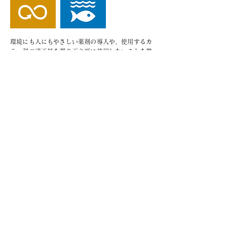
環境にも人にもやさしい薬剤の導入や、使用するカ
ラー剤の適正量を測り不必要に使用しないことを徹
底し、余分な使用をなくしカラー剤の破棄削減に努
めています。
© 2019 GARDEN All Right Reserved